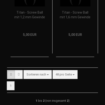
Titan - Screw Ball
Titan - Screw Ball
mit 1,2 mm Gewinde
mit 1,6 mm Gewinde
5,00 EUR
5,00 EUR
Sortieren nach
48 pro Seite
1
1
bis
2
(von insgesamt
2
)