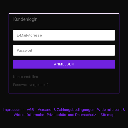
Kundenlogin
ANMELDEN
Konto erstellen
Passwort vergessen?
Impressum
-
AGB
-
Versand- & Zahlungsbedingungen
-
Widerrufsrecht &
Widerrufsformular
-
Privatsphäre und Datenschutz
-
Sitemap