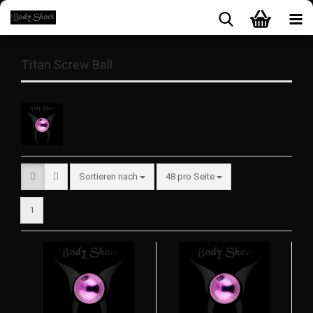
Titan Screw Ball
Sortieren nach
48 pro Seite
1