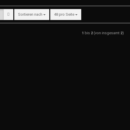
Sortieren nach
48 pro Seite
1
bis
2
(von insgesamt
2
)