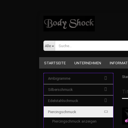
Alle
STARTSEITE
UNTERNEHMEN
INFORMAT
Star
Ambigramme
Silberschmuck
Ti
Edelstahlschmuck
Piercingschmuck
Piercingschmuck anzeigen