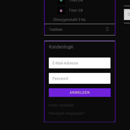
Titan DB
Titan SB
Chirurgenstahl 316L
Textilien
Kundenlogin
ANMELDEN
Konto erstellen
Passwort vergessen?