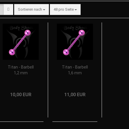
Sortieren nach
48 pro Seite
Titan - Barbell
Titan - Barbell
1,2 mm
1,6 mm
10,00 EUR
11,00 EUR