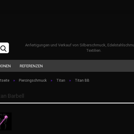
Anfertigungen und Verkauf von Silberschmuck, Edelstahlschm
Textilien.
IONEN
REFERENZEN
»
»
»
tseite
Piercingschmuck
Titan
Titan BB
Konto erstellen
tan Barbell
Passwort vergesse