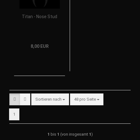
Titan - Nose Stud
8,00 EUR
Sortieren nach
48 pro Seite
1
1
bis
1
(von insgesamt
1
)