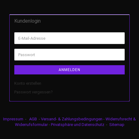
Kundenlogin
ANMELDEN
Konto erstellen
Passwort vergessen?
Impressum
-
AGB
-
Versand- & Zahlungsbedingungen
-
Widerrufsrecht &
Widerrufsformular
-
Privatsphäre und Datenschutz
-
Sitemap