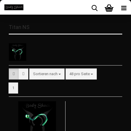
Titan NS
Sortieren nach
48 pro Seite
1