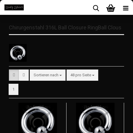
Chirurgenstahl 316L Ball Closure RingBall Clous
Sortieren nach
48 pro Seite
1