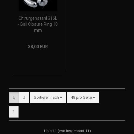
Chirurgenstahl 316L
- Ball Closure Ring 10
mm
38,00 EUR
Sortieren nach
48 pro Seite
1
1
bis
11
(von insgesamt
11
)