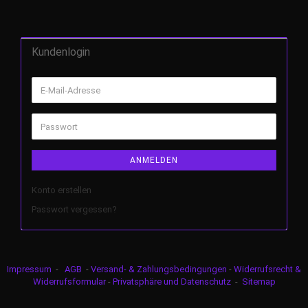
Kundenlogin
ANMELDEN
Konto erstellen
Passwort vergessen?
Impressum
-
AGB
-
Versand- & Zahlungsbedingungen
-
Widerrufsrecht &
Widerrufsformular
-
Privatsphäre und Datenschutz
-
Sitemap