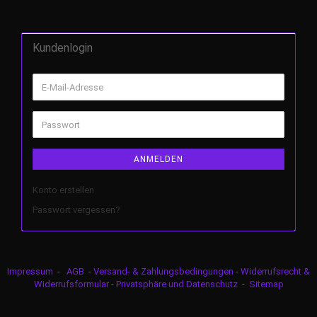
Kundenlogin
ANMELDEN
Konto erstellen
Passwort vergessen?
Impressum
-
AGB
-
Versand- & Zahlungsbedingungen
-
Widerrufsrecht &
Widerrufsformular
-
Privatsphäre und Datenschutz
-
Sitemap