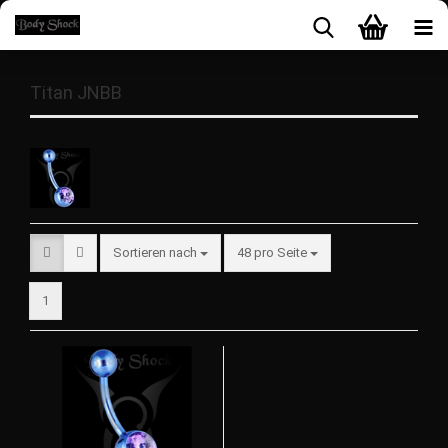
Titan JNBB
Sortieren nach
48 pro Seite
1