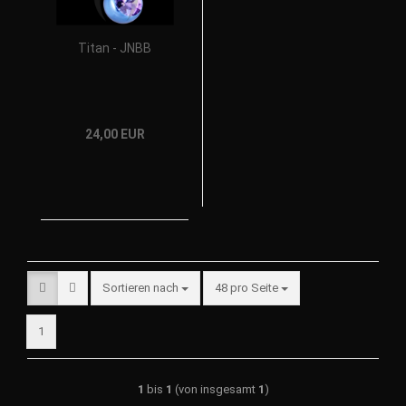
Titan - JNBB
24,00 EUR
Sortieren nach
48 pro Seite
1
1
bis
1
(von insgesamt
1
)