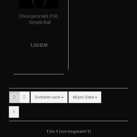
Chirurgenstahl 316L
- Dimple Ball
1,50 EUR
Sortieren nach
48 pro Seite
1
1
bis
1
(von insgesamt
1
)