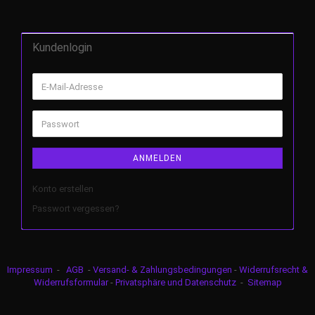
Kundenlogin
ANMELDEN
Konto erstellen
Passwort vergessen?
Impressum
-
AGB
-
Versand- & Zahlungsbedingungen
-
Widerrufsrecht &
Widerrufsformular
-
Privatsphäre und Datenschutz
-
Sitemap