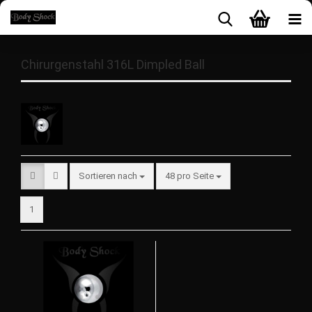
Chirurgenstahl 316L Dimpled Ball
Sortieren nach
48 pro Seite
1